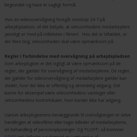
begrundet og have et sagligt formål.
Hvis en videoovervågning foregår nonstop 24-7 på
arbejdspladsen, vil det betyde, at virksomhedens medarbejdere
jævnligt er ’med på rollelisten i filmen’. Hvis det er tilfældet, er
der flere ting, virksomheden skal være opmærksom på.
Regler i forbindelse med overvågning på arbejdspladsen
Som arbejdsgiver er det vigtigt at være opmærksom på de
regler, der gælder for overvågning af medarbejderne. De regler,
der gælder for videoovervågning af medarbejdere gælder kun
steder, hvor der ikke er offentlig og almindelig adgang. Det
kunne for eksempel være virksomhedens varelager eller
virksomhedens kontorlokaler, hvor kunder ikke har adgang.
Uanset arbejdsgiverens bevæggrunde til overvågningen er selve
handlingen at videofilme eller tager billeder af medarbejderne,
en behandling af personoplysninger. Og ’FLOFF’, så kommer
GDPR
ind i billedet og dermed en iagttagelse af