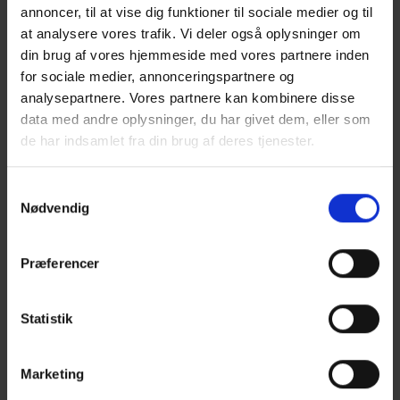
formålet. Dette er dikteret af de gældende
GDPR-regler
.
annoncer, til at vise dig funktioner til sociale medier og til
Endvidere må en overvågning ikke krænke medarbejderne, og
at analysere vores trafik. Vi deler også oplysninger om
den må ikke medføre tab eller nævneværdig ulempe for
din brug af vores hjemmeside med vores partnere inden
medarbejderne.
for sociale medier, annonceringspartnere og
analysepartnere. Vores partnere kan kombinere disse
Konsekvens for arbejdsgiver hvis reglerne ikke følges
data med andre oplysninger, du har givet dem, eller som
Hvis en arbejdsgiver ikke følger reglerne for overvågning af
de har indsamlet fra din brug af deres tjenester.
medarbejderne, er det en dadelværdig handling. Medarbejderne
har derfor mulighed for at få godtgørelse for tort efter
Samtykkevalg
erstatningsansvarsloven
.
Nødvendig
Men der skal noget til. For at en medarbejder kan opnå en
godtgørelse, skal overvågningen være uretmæssig og anses for
Præferencer
at krænke medarbejderen.
Om disse betingelser er opfyldt beror (som sædvanlig) på en
Statistik
konkret vurdering. En krænkelse af medarbejderen skal kunne
dokumenteres.
Marketing