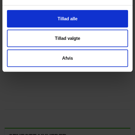
Relevante kurser der bl.a. behandler ansættelsesret og
GDPR
Tillad alle
Aktuel Ansættelsesret
GDPR | I relation til HR
Tillad valgte
Afvis