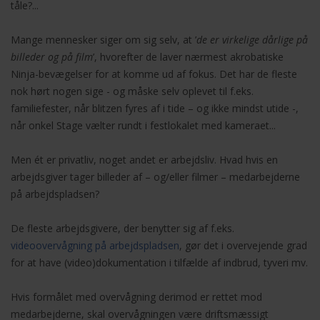
tåle?...
Mange mennesker siger om sig selv, at ’
de er virkelige dårlige på
billeder og på film
’, hvorefter de laver nærmest akrobatiske
Ninja-bevægelser for at komme ud af fokus. Det har de fleste
nok hørt nogen sige - og måske selv oplevet til f.eks.
familiefester, når blitzen fyres af i tide – og ikke mindst utide -,
når onkel Stage vælter rundt i festlokalet med kameraet...
Men ét er privatliv, noget andet er arbejdsliv. Hvad hvis en
arbejdsgiver tager billeder af – og/eller filmer – medarbejderne
på arbejdspladsen?
De fleste arbejdsgivere, der benytter sig af f.eks.
videoovervågning på arbejdspladsen
, gør det i overvejende grad
for at have (video)dokumentation i tilfælde af indbrud, tyveri mv.
Hvis formålet med overvågning derimod er rettet mod
medarbejderne, skal overvågningen være driftsmæssigt